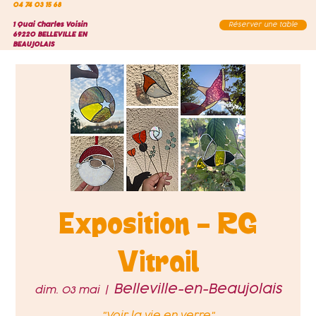
04 74 03 15 68
1 Quai Charles Voisin
Réserver une table
69220 BELLEVILLE EN
BEAUJOLAIS
Exposition - RG
Vitrail
Belleville-en-Beaujolais
dim. 03 mai
  |  
"Voir la vie en verre"