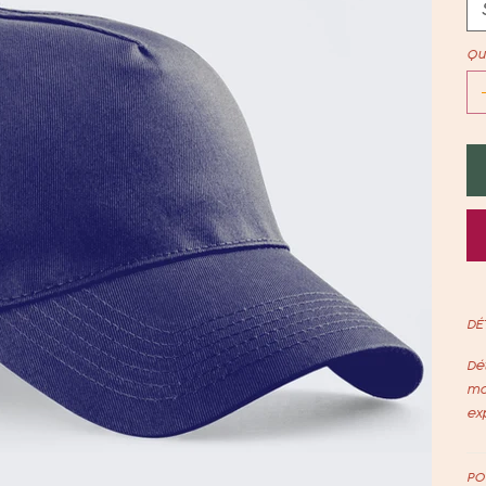
Qu
DÉ
Dét
mat
exp
PO