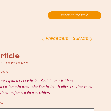
Réserver une table
Suivant
Précédent
rticle
SKU
 :
632835642834572
632835642834572
,00 €
scription d'article. Saisissez ici les
ractéristiques de l'article : taille, matière et
tres informations utiles.
lle