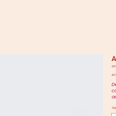
A
SKU
Prix
40
De
ca
au
Tai